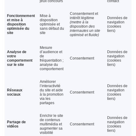
jeux concours
contact
Consentement et
Fonctionnement
Mise à
intérêt légitime
Données de
et mise à
disposition
(mettre à la
navigation
disposition
optimisée et
disposition des
(cookies
optimisée du
sans défaut du
internautes un site
tiers)
site
site
optimisé et fluide)
Mesure
Analyse de
d’audience et
Données de
votre
de
navigation
Consentement
comportement
fréquentation ;
(cookies
sur le site
analyse du
tiers)
comportement
Améliorer
l’interactivité
Données de
Réseaux
du site et aide
navigation
Consentement
sociaux
à la promotion
(cookies
via les
tiers)
partages
Enrichir le site
Données de
de contenus
Partage de
navigation
multimédia et
Consentement
vidéos
(cookies
augmenter sa
tiers)
visibilité