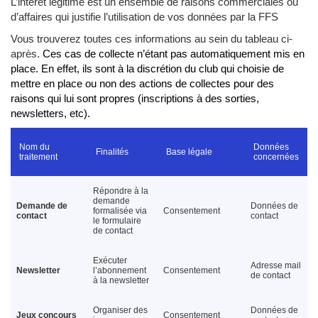
L’intérêt légitime est un ensemble de raisons commerciales ou
d’affaires qui justifie l’utilisation de vos données par la FFS
Vous trouverez toutes ces informations au sein du tableau ci-
après.
Ces cas de collecte n’étant pas automatiquement mis en
place. En effet, ils sont à la discrétion du club qui choisie de
mettre en place ou non des actions de collectes pour des
raisons qui lui sont propres (inscriptions à des sorties,
newsletters, etc).
Nom du
Données
Finalités
Base légale
traitement
concernées
Répondre à la
demande
Demande de
Données de
formalisée via
Consentement
contact
contact
le formulaire
de contact
Exécuter
Adresse mail
Newsletter
l’abonnement
Consentement
de contact
à la newsletter
Organiser des
Données de
Jeux concours
Consentement