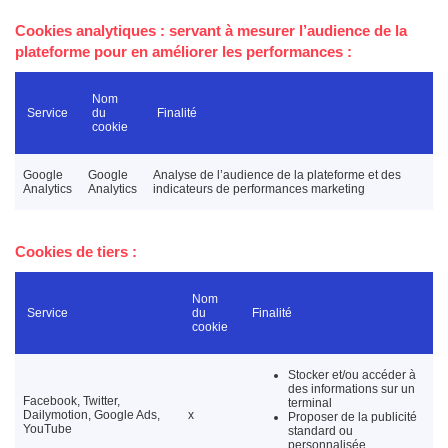
Cookies
analytiques
: servant à mesurer l’audience de la
plateforme pour en améliorer les performances :
Nom
Service
du
Finalité
cookie
Google
Google
Analyse de l’audience de la plateforme et des
Analytics
Analytics
indicateurs de performances marketing
Cookies de tiers :
Nom
Service
du
Finalité
cookie
Stocker et/ou accéder à
des informations sur un
Facebook, Twitter,
terminal
Dailymotion, Google Ads,
x
Proposer de la publicité
YouTube
standard ou
personnalisée